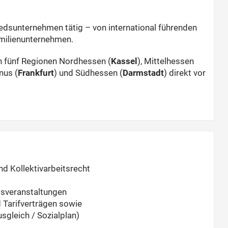
edsunternehmen tätig – von international führenden
amilienunternehmen.
en fünf Regionen Nordhessen (
Kassel
), Mittelhessen
nus (
Frankfurt
) und Südhessen (
Darmstadt
) direkt vor
d Kollektivarbeitsrecht
gsveranstaltungen
 Tarifverträgen sowie
gleich / Sozialplan)