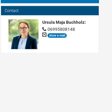
Contact
Ursula Maja Buchholz
:
06995808148
show e-mail